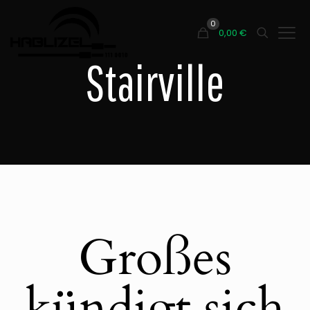
0
0,00
€
Stairville
Großes
kündigt sich