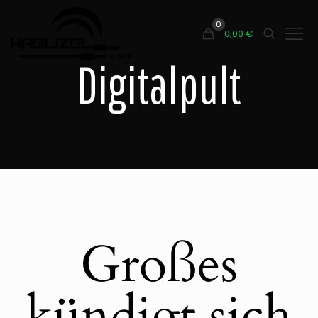
0
0,00
€
Digitalpult
Großes
kündigt sich