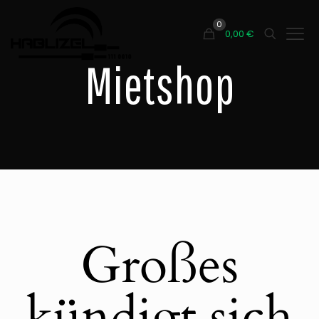
0
0,00
€
Mietshop
Großes
kündigt sich