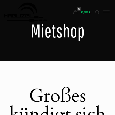
0
0,00
€
Mietshop
Großes
kündigt sich